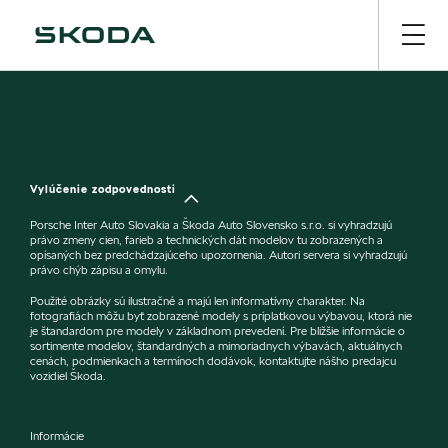
Vylúčenie zodpovednosti
Porsche Inter Auto Slovakia a Škoda Auto Slovensko s.r.o. si vyhradzujú
právo zmeny cien, farieb a technických dát modelov tu zobrazených a
opísaných bez predchádzajúceho upozornenia. Autori servera si vyhradzujú
právo chýb zápisu a omylu.
Použité obrázky sú ilustračné a majú len informatívny charakter. Na
fotografiách môžu byť zobrazené modely s príplatkovou výbavou, ktorá nie
je štandardom pre modely v základnom prevedení. Pre bližšie informácie o
sortimente modelov, štandardných a mimoriadnych výbavách, aktuálnych
cenách, podmienkach a termínoch dodávok, kontaktujte nášho predajcu
vozidiel Škoda.
Informácie