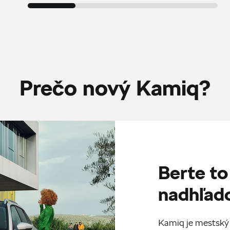
Prečo nový Kamiq?
Berte to
nadhľa
Kamiq je mestský 