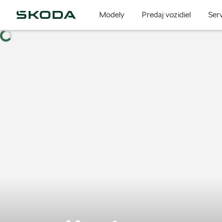
Modely
Predaj vozidiel
Serv