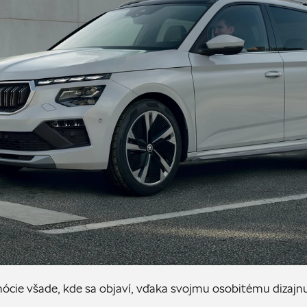
cie všade, kde sa objaví, vďaka svojmu osobitému dizajn