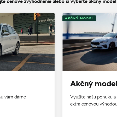
jte cenové zvýhodnenie alebo si vyberte akčný model
AKČNÝ MODEL
Akčný model
tomu vám dáme
Využite našu ponuku a 
extra cenovou výhodo