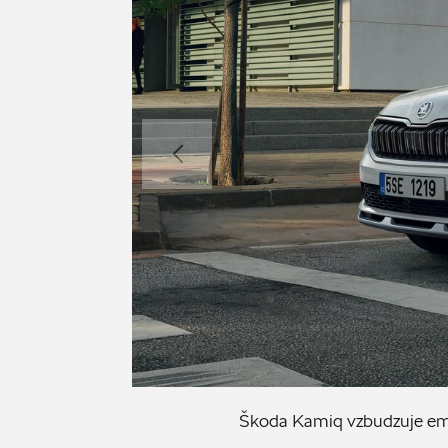
Škoda Kamiq vzbudzuje emó