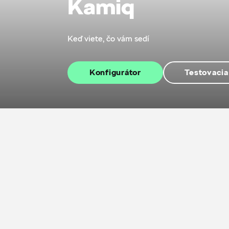
Kamiq
Keď viete, čo vám sedí
Konfigurátor
Testovacia