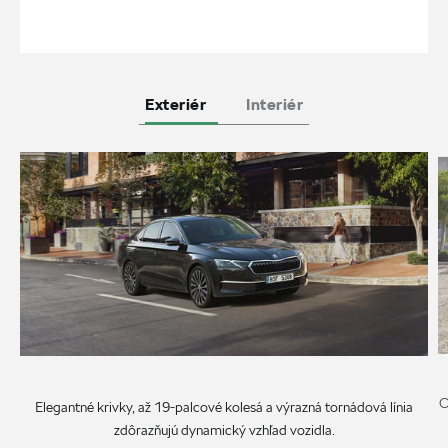
Exteriér
Interiér
O
Elegantné krivky, až 19-palcové kolesá a výrazná tornádová línia
zdôrazňujú dynamický vzhľad vozidla.