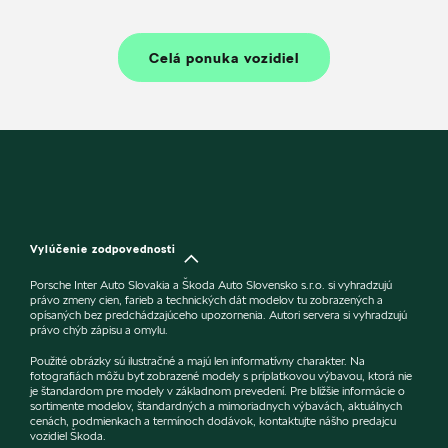
Celá ponuka vozidiel
Vylúčenie zodpovednosti
Porsche Inter Auto Slovakia a Škoda Auto Slovensko s.r.o. si vyhradzujú
právo zmeny cien, farieb a technických dát modelov tu zobrazených a
opísaných bez predchádzajúceho upozornenia. Autori servera si vyhradzujú
právo chýb zápisu a omylu.
Použité obrázky sú ilustračné a majú len informatívny charakter. Na
fotografiách môžu byť zobrazené modely s príplatkovou výbavou, ktorá nie
je štandardom pre modely v základnom prevedení. Pre bližšie informácie o
sortimente modelov, štandardných a mimoriadnych výbavách, aktuálnych
cenách, podmienkach a termínoch dodávok, kontaktujte nášho predajcu
vozidiel Škoda.