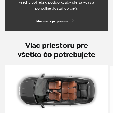
všetku potrebnú podporu, aby ste sa včas a
pohodlne dostali do cieľa.
Možnosti pripojenia
Viac priestoru pre
všetko čo potrebujete