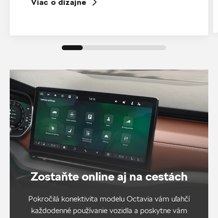
Viac o dizajne
Zostaňte online aj na cestách
Pokročilá konektivita modelu Octavia vám uľahčí
každodenné používanie vozidla a poskytne vám