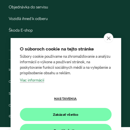
Objednávka do servisu
Vozidlá ihneď k odberu
Škoda E-shop
O súboroch cookie na tejto stránke
Súbory cookie používame na zhromažďovanie a analýzu
informácií o výkone a používaní stránok, na
poskytovanie funkcií sociálnych médií a na vylepšenie a
Impressum
prispôsobenie obsahu a reklám.
Viac informácií
Ochrana údajov
Smernica Cookie
NASTAVENIA
Compliance a integrita
Zakázať všetko
© 2022 Porsche Inter Auto Slovakia a Škoda Auto Slovensko s.r.o.