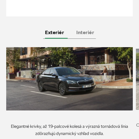
Exteriér
Interiér
O
Elegantné krivky, až 19-palcové kolesá a výrazná tornádová línia
zdôrazňujú dynamický vzhľad vozidla.