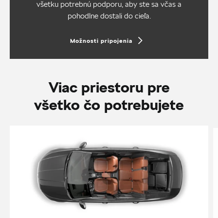
všetku potrebnú podporu, aby ste sa včas a
pohodlne dostali do cieľa.
Možnosti pripojenia
Viac priestoru pre
všetko čo potrebujete