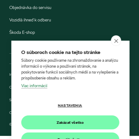
Objednávka do servisu
Vozidlá ihneď k odberu
Škoda E-shop
O súboroch cookie na tejto stránke
Súbory cookie používame na zhromažďovanie a analýzu
informácií o výkone a používaní stránok, na
poskytovanie funkcií sociálnych médií a na vylepšenie a
Impressum
prispôsobenie obsahu a reklám.
Viac informácií
Ochrana údajov
Smernica Cookie
NASTAVENIA
Compliance a integrita
Zakázať všetko
© 2022 Porsche Inter Auto Slovakia a Škoda Auto Slovensko s.r.o.