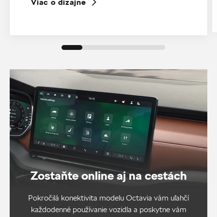
Viac o dizajne
Zostaňte online aj na cestách
Pokročilá konektivita modelu Octavia vám uľahčí
každodenné používanie vozidla a poskytne vám