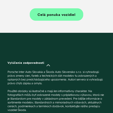
Celá ponuka vozidiel
Vylúčenie zodpovednosti
Porsche Inter Auto Slovakia a Škoda Auto Slovensko s.r.o. si vyhradzujú
právo zmeny cien, farieb a technických dát modelov tu zobrazených a
opísaných bez predchádzajúceho upozornenia. Autori servera si vyhradzujú
právo chýb zápisu a omylu.
Použité obrázky sú ilustračné a majú len informatívny charakter. Na
fotografiách môžu byť zobrazené modely s príplatkovou výbavou, ktorá nie
je štandardom pre modely v základnom prevedení. Pre bližšie informácie o
sortimente modelov, štandardných a mimoriadnych výbavách, aktuálnych
cenách, podmienkach a termínoch dodávok, kontaktujte nášho predajcu
vozidiel Škoda.