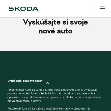
Vyskúšajte si svoje
nové auto
Vylúčenie zodpovednosti
Porsche Inter Auto Slovakia a Škoda Auto Slovensko s.r.o. si vyhradzujú
právo zmeny cien, farieb a technických dát modelov tu zobrazených a
opísaných bez predchádzajúceho upozornenia. Autori servera si vyhradzujú
právo chýb zápisu a omylu.
Použité obrázky sú ilustračné a majú len informatívny charakter. Na