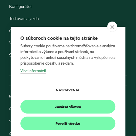
Konfigurátor
Testovacia jazda
Objednávka do servisu
O súboroch cookie na tejto stránke
Vozidlá ihneď k odberu
Súbory cookie používame na zhromažďovanie a analýzu
informácií o výkone a používaní stránok, na
Škoda E-shop
poskytovanie funkcií sociálnych médií a na vylepšenie a
prispôsobenie obsahu a reklám.
Viac informácií
NASTAVENIA
Impressum
Zakázať všetko
Ochrana údajov
Smernica Cookie
Povoliť všetko
Compliance a integrita