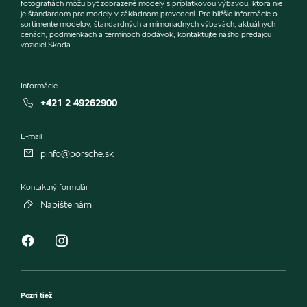
fotografiách môžu byť zobrazené modely s príplatkovou výbavou, ktorá nie
je štandardom pre modely v základnom prevedení. Pre bližšie informácie o
sortimente modelov, štandardných a mimoriadnych výbavách, aktuálnych
cenách, podmienkach a termínoch dodávok, kontaktujte nášho predajcu
vozidiel Škoda.
Informácie
+421 2 49262900
E-mail
pinfo@porsche.sk
Kontaktný formulár
Napíšte nám
Pozri tiež