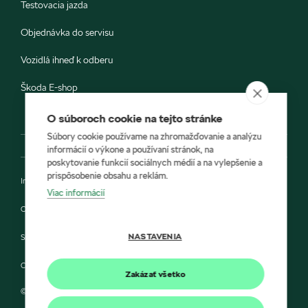
Testovacia jazda
Objednávka do servisu
Vozidlá ihneď k odberu
Škoda E-shop
O súboroch cookie na tejto stránke
Súbory cookie používame na zhromažďovanie a analýzu
informácií o výkone a používaní stránok, na
poskytovanie funkcií sociálnych médií a na vylepšenie a
prispôsobenie obsahu a reklám.
Impressum
Viac informácií
Ochrana údajov
NASTAVENIA
Smernica Cookie
Compliance a integrita
Zakázať všetko
© 2022 Porsche Inter Auto Slovakia a Škoda Auto Slovensko s.r.o.