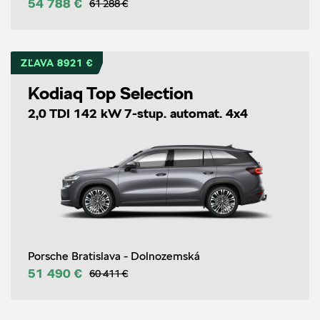
54 788 €
61 288 €
ZĽAVA 8921 €
Kodiaq Top Selection
2,0 TDI 142 kW 7-stup. automat. 4x4
Porsche Bratislava - Dolnozemská
51 490 €
60 411 €