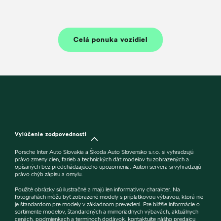
Celá ponuka vozidiel
Vylúčenie zodpovednosti
Porsche Inter Auto Slovakia a Škoda Auto Slovensko s.r.o. si vyhradzujú
právo zmeny cien, farieb a technických dát modelov tu zobrazených a
opísaných bez predchádzajúceho upozornenia. Autori servera si vyhradzujú
právo chýb zápisu a omylu.
Použité obrázky sú ilustračné a majú len informatívny charakter. Na
fotografiách môžu byť zobrazené modely s príplatkovou výbavou, ktorá nie
je štandardom pre modely v základnom prevedení. Pre bližšie informácie o
sortimente modelov, štandardných a mimoriadnych výbavách, aktuálnych
cenách, podmienkach a termínoch dodávok, kontaktujte nášho predajcu