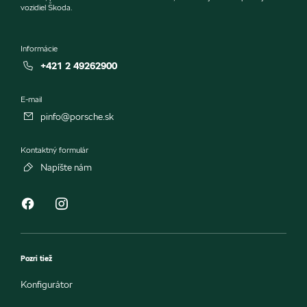
vozidiel Škoda.
Informácie
+421 2 49262900
E-mail
pinfo@porsche.sk
Kontaktný formulár
Napíšte nám
Pozri tiež
Konfigurátor