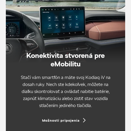
Konektivita stvorená pre
eMobilitu
Stačí vám smartfón a máte svoj Kodiaq iV na
dosah ruky. Nech ste kdekoľvek, môžete na
diaľku skontrolovať a ovládať nabitie batérie,
zapnúť klimatizáciu alebo zistiť stav vozidla
stlačením jediného tlačidla.
Možnosti pripojenia