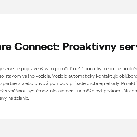
re Connect: Proaktívny ser
y servis je pripravený vám pomôcť riešiť poruchy alebo iné probl
 so stavom vášho vozidla. Vozidlo automaticky kontaktuje obľúben
o partnera alebo privolá pomoc v prípade drobnej nehody. Proaktí
ný s väčšinou systémov infotainmentu a môže byť prvkom základn
avy na želanie.