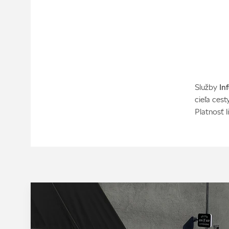
Služby
In
cieľa ces
Platnosť l