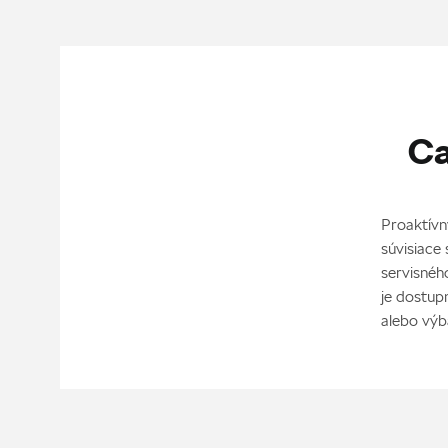
Ca
Proaktívn
súvisiace
servisnéh
je dostup
alebo výb