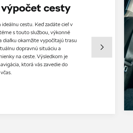
 výpočet cesty
ideálnu cestu. Keď zadáte cieľ v
éme s touto službou, výkonné
 diaľku okamžite vypočítajú trasu
tuálnu dopravnú situáciu a
ienky na ceste. Výsledkom je
navigácia, ktorá vás zavedie do
 včas.