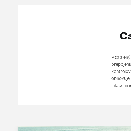
Ca
Vzdialený
prepojeni
kontrolova
obnovuje.
infotainm