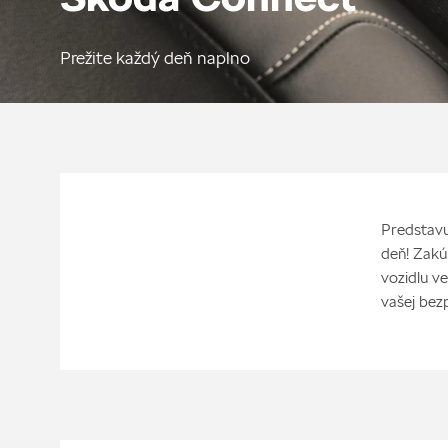
Prežite každý deň naplno
Predstavu
deň! Zakú
vozidlu ve
vašej bez