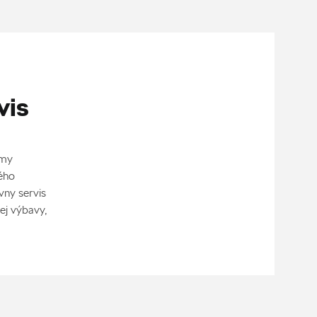
vis
émy
ého
vny servis
ej výbavy,