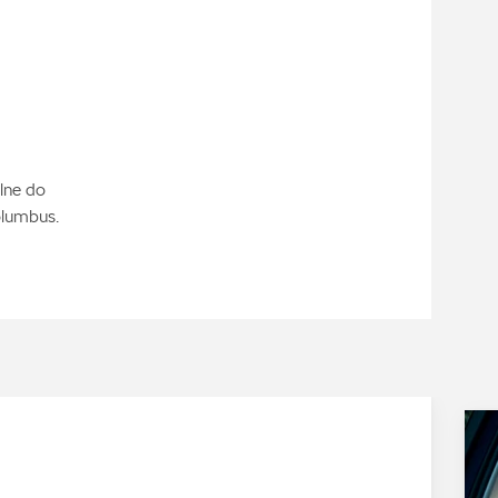
lne do
olumbus.