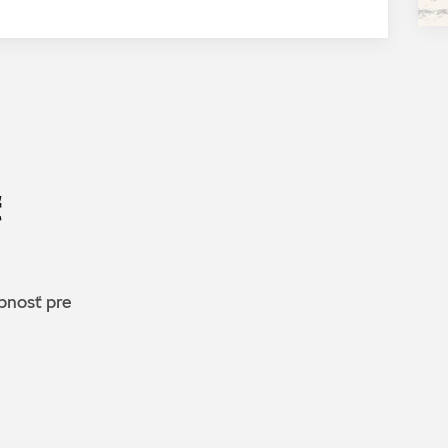
ť
upnosť pre