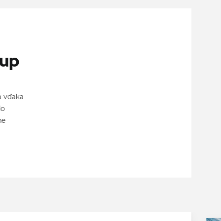
tup
a vďaka
lo
ne