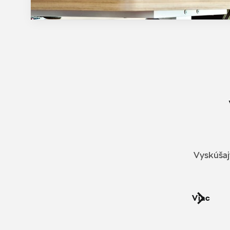
Vyskúšajt
Viac