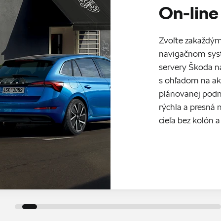
On-line
Zvoľte zakaždým 
navigačnom syst
servery Škoda na
s ohľadom na ak
plánovanej podm
rýchla a presná 
cieľa bez kolón a