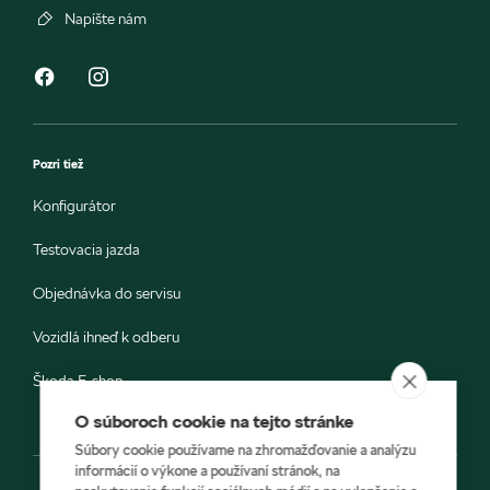
Napíšte nám
Pozri tiež
Konfigurátor
Testovacia jazda
Objednávka do servisu
Vozidlá ihneď k odberu
Škoda E-shop
O súboroch cookie na tejto stránke
Súbory cookie používame na zhromažďovanie a analýzu
informácií o výkone a používaní stránok, na