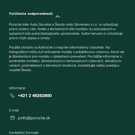
Vylúčenie zodpovednosti
Porsche Inter Auto Slovakia a Škoda Auto Slovensko s.r.o. si vyhradzujú
právo zmeny cien, farieb a technických dát modelov tu zobrazených a
opísaných bez predchádzajúceho upozornenia. Autori servera si vyhradzujú
právo chýb zápisu a omylu.
Použité obrázky sú ilustračné a majú len informatívny charakter. Na
fotografiách môžu byť zobrazené modely s príplatkovou výbavou, ktorá nie
je štandardom pre modely v základnom prevedení. Pre bližšie informácie o
sortimente modelov, štandardných a mimoriadnych výbavách, aktuálnych
cenách, podmienkach a termínoch dodávok, kontaktujte nášho predajcu
vozidiel Škoda.
Informácie
+421 2 49262900
E-mail
pinfo@porsche.sk
Kontaktný formulár