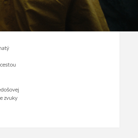
natý
i
 cestou
Dedošovej
ne zvuky