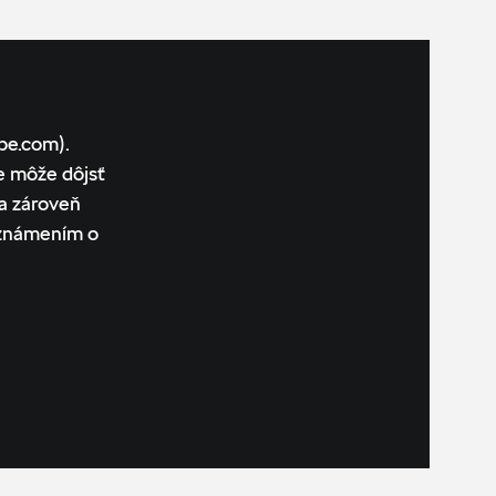
be.com).
e môže dôjsť
a zároveň
oznámením o