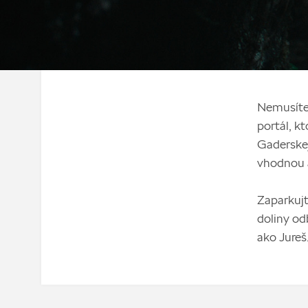
Nemusíte 
portál, k
Gaderskej 
vhodnou aj
Zaparkujte
doliny od
ako Jureš