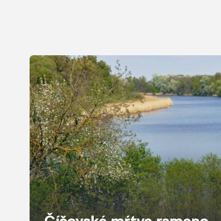
Číčovské mŕtve rameno