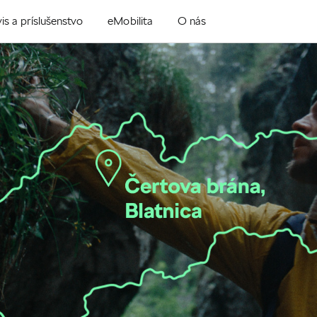
is a príslušenstvo
eMobilita
O nás