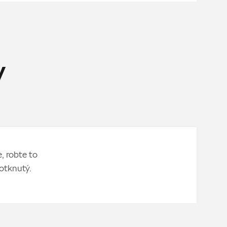
y
, robte to
otknutý.