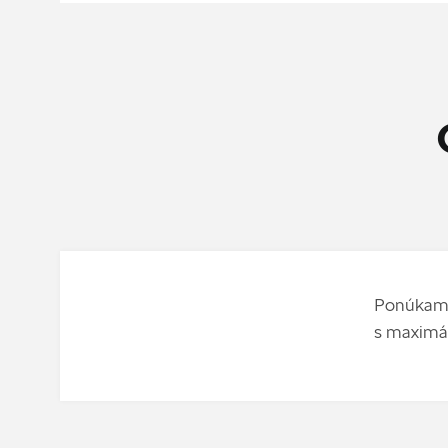
Ponúkame 
s maximál