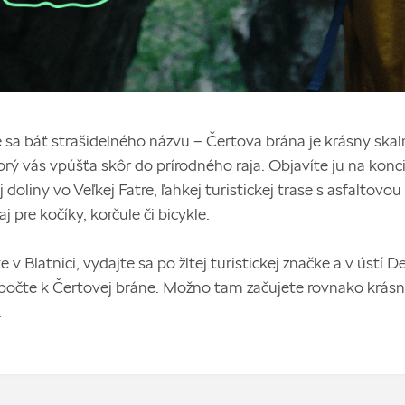
sa báť strašidelného názvu – Čertova brána je krásny skal
torý vás vpúšťa skôr do prírodného raja. Objavíte ju na konc
doliny vo Veľkej Fatre, ľahkej turistickej trase s asfaltovou
 pre kočíky, korčule či bicykle.
 v Blatnici, vydajte sa po žltej turistickej značke a v ústí 
bočte k Čertovej bráne. Možno tam začujete rovnako krás
.