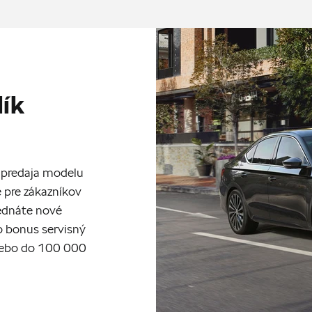
lík
ia predaja modelu
 pre zákazníkov
jednáte nové
ko bonus servisný
alebo do 100 000