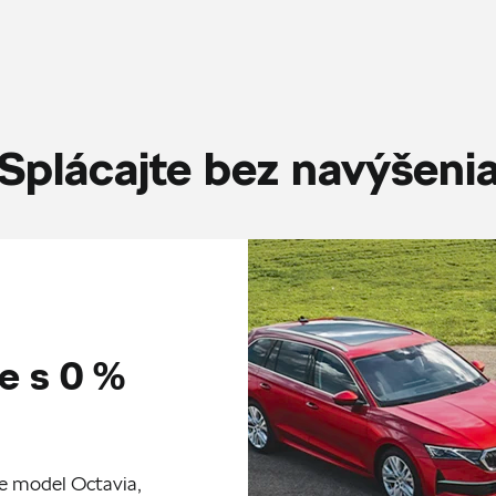
Splácajte bez navýšeni
e s 0 %
re model Octavia,