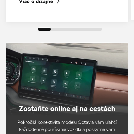
Viac o dizajne
Zostaňte online aj na cestách
Pokročilá konektivita modelu Octavia vám uľahčí
každodenné používanie vozidla a poskytne vám