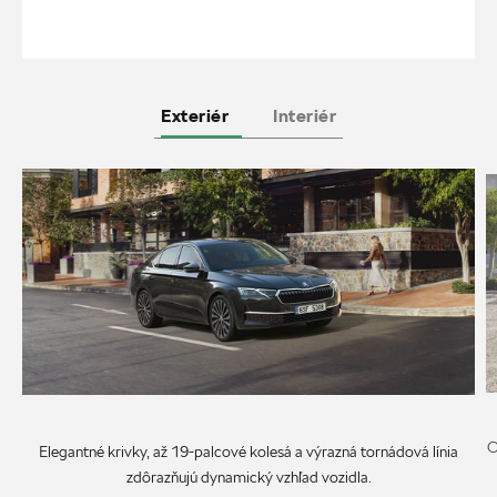
Exteriér
Interiér
O
Elegantné krivky, až 19-palcové kolesá a výrazná tornádová línia
zdôrazňujú dynamický vzhľad vozidla.