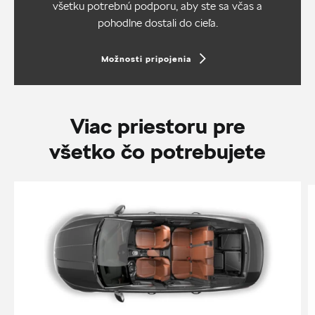
všetku potrebnú podporu, aby ste sa včas a
pohodlne dostali do cieľa.
Možnosti pripojenia
Viac priestoru pre
všetko čo potrebujete