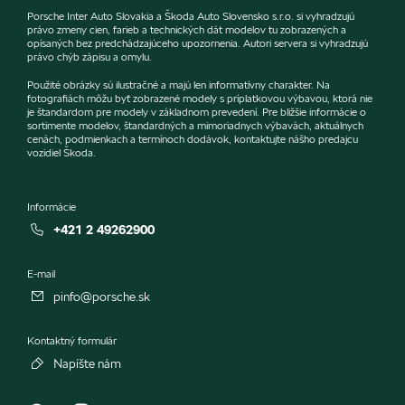
Porsche Inter Auto Slovakia a Škoda Auto Slovensko s.r.o. si vyhradzujú
právo zmeny cien, farieb a technických dát modelov tu zobrazených a
opísaných bez predchádzajúceho upozornenia. Autori servera si vyhradzujú
právo chýb zápisu a omylu.
Použité obrázky sú ilustračné a majú len informatívny charakter. Na
fotografiách môžu byť zobrazené modely s príplatkovou výbavou, ktorá nie
je štandardom pre modely v základnom prevedení. Pre bližšie informácie o
sortimente modelov, štandardných a mimoriadnych výbavách, aktuálnych
cenách, podmienkach a termínoch dodávok, kontaktujte nášho predajcu
vozidiel Škoda.
Informácie
+421 2 49262900
E-mail
pinfo@porsche.sk
Kontaktný formulár
Napíšte nám